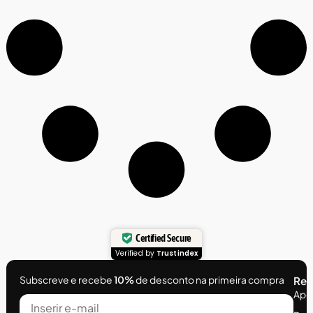
Certified Secure
Verified by
Trustindex
Subscreve e recebe
10%
de desconto na primeira compra
Rec
Apoi