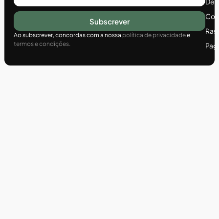
Dev
Com
Subscrever
Ras
Ao subscrever, concordas com a nossa
política de privacidade
e
termos e condições.
Pag