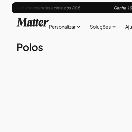
o grátis em encomendas acima dos 80€
Ganha 10% 
Personalizar
Soluções
Aj
Polos