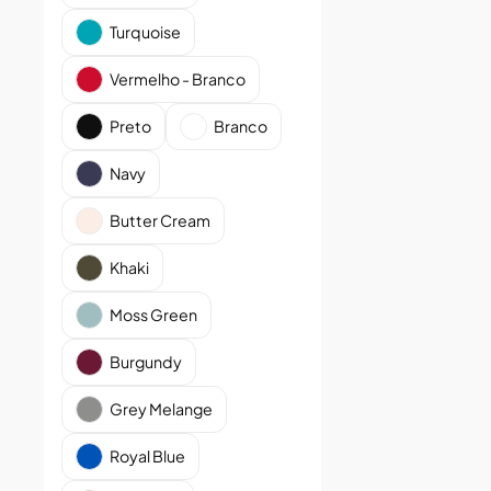
Turquoise
Vermelho - Branco
Preto
Branco
Navy
Butter Cream
Khaki
Moss Green
Burgundy
Grey Melange
Royal Blue