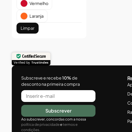
Vermelho
Laranja
Limpar
Certified Secure
Verified by
Trustindex
R
Subscreve e recebe
10%
de
desconto na primeira compra
Ap
D
Co
Subscrever
Ra
Ao subscrever, concordas com a nossa
Pa
política de privacidade
e
termos e
condições.