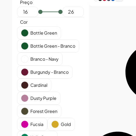
Preço
Cor
Bottle Green
Bottle Green - Branco
Branco - Navy
Burgundy - Branco
Cardinal
Dusty Purple
Forest Green
Fucsia
Gold