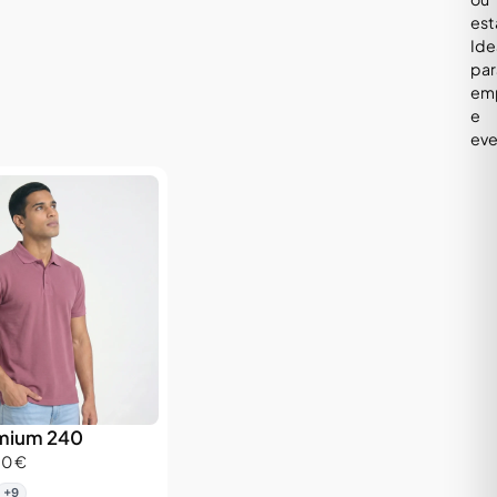
es
Ide
par
em
e
eve
emium 240
20 €
+9