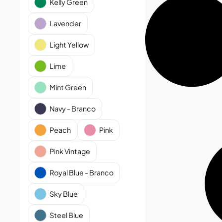
Kelly Green
Lavender
Light Yellow
Lime
Mint Green
Navy - Branco
Peach
Pink
Pink Vintage
Royal Blue - Branco
Sky Blue
Steel Blue