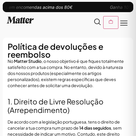
rátis em encomendas acima dos 80€
Ganha 10% de
Matt
Assistente virtual do Matter Studio
Política de devoluções e
reembolso
No
Matter Studio
, o nosso objetivo é que fiques totalmente
satisfeito com a tua compra. No entanto, devido à natureza
dos nossos produtos (especialmente os artigos
personalizados), existem regras específicas que deves
conhecer antes de solicitar uma devolução.
1. Direito de Livre Resolução
(Arrependimento)
De acordo com a legislação portuguesa, tens o direito de
cancelar a tua compra num prazo de
14 dias seguidos
, sem
necessidade de indicar um motivo. Contudo, este direito