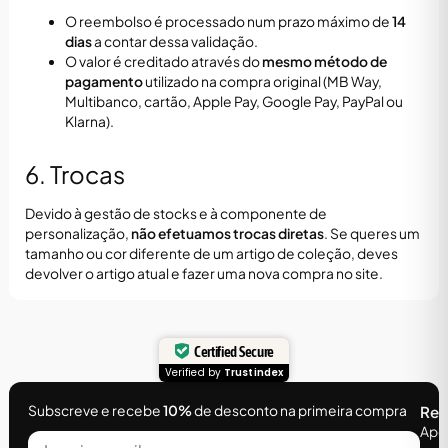
O reembolso é processado num prazo máximo de
14
dias
a contar dessa validação.
O valor é creditado através do
mesmo método de
pagamento
utilizado na compra original (MB Way,
Multibanco, cartão, Apple Pay, Google Pay, PayPal ou
Klarna).
6. Trocas
Devido à gestão de stocks e à componente de
personalização,
não efetuamos trocas diretas
. Se queres um
tamanho ou cor diferente de um artigo de coleção, deves
devolver o artigo atual e fazer uma nova compra no site.
Certified Secure
Verified by
Trustindex
Subscreve e recebe
10%
de desconto na primeira compra
Rec
Apoi