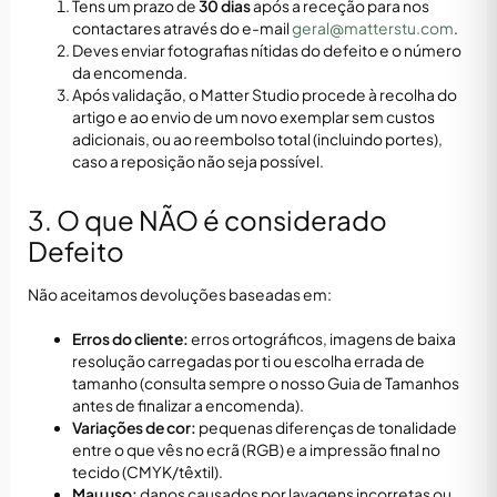
Tens um prazo de
30 dias
após a receção para nos
contactares através do e-mail
geral@matterstu.com
.
Deves enviar fotografias nítidas do defeito e o número
da encomenda.
Após validação, o Matter Studio procede à recolha do
artigo e ao envio de um novo exemplar sem custos
adicionais, ou ao reembolso total (incluindo portes),
caso a reposição não seja possível.
3. O que NÃO é considerado
Defeito
Não aceitamos devoluções baseadas em:
Erros do cliente:
erros ortográficos, imagens de baixa
resolução carregadas por ti ou escolha errada de
tamanho (consulta sempre o nosso Guia de Tamanhos
antes de finalizar a encomenda).
Variações de cor:
pequenas diferenças de tonalidade
entre o que vês no ecrã (RGB) e a impressão final no
tecido (CMYK/têxtil).
Mau uso:
danos causados por lavagens incorretas ou