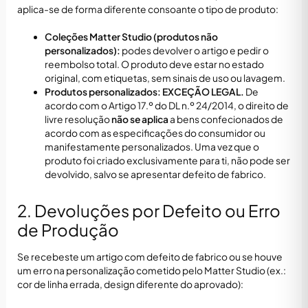
aplica-se de forma diferente consoante o tipo de produto:
Coleções Matter Studio (produtos não
personalizados):
podes devolver o artigo e pedir o
reembolso total. O produto deve estar no estado
original, com etiquetas, sem sinais de uso ou lavagem.
Produtos personalizados:
EXCEÇÃO LEGAL.
De
acordo com o Artigo 17.º do DL n.º 24/2014, o direito de
livre resolução
não se aplica
a bens confecionados de
acordo com as especificações do consumidor ou
manifestamente personalizados. Uma vez que o
produto foi criado exclusivamente para ti, não pode ser
devolvido, salvo se apresentar defeito de fabrico.
2. Devoluções por Defeito ou Erro
de Produção
Se recebeste um artigo com defeito de fabrico ou se houve
um erro na personalização cometido pelo Matter Studio (ex.:
cor de linha errada, design diferente do aprovado):