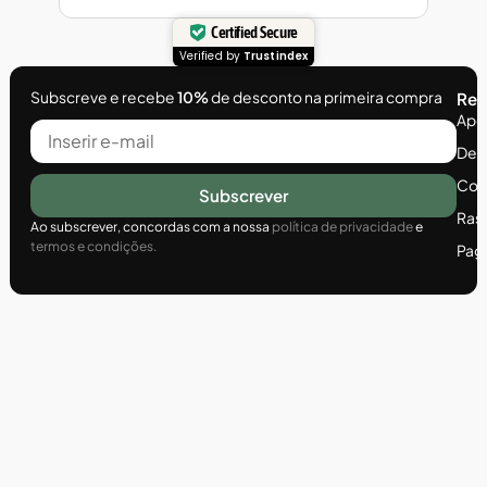
Certified Secure
Verified by
Trustindex
Subscreve e recebe
10%
de desconto na primeira compra
Rec
Apoi
Dev
Com
Subscrever
Ras
Ao subscrever, concordas com a nossa
política de privacidade
e
termos e condições.
Pag