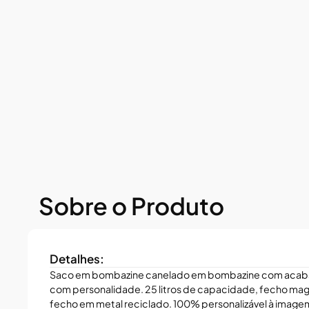
Sobre o Produto
Detalhes:
Saco em bombazine canelado em bombazine com acaba
com personalidade. 25 litros de capacidade, fecho magn
fecho em metal reciclado. 100% personalizável à image