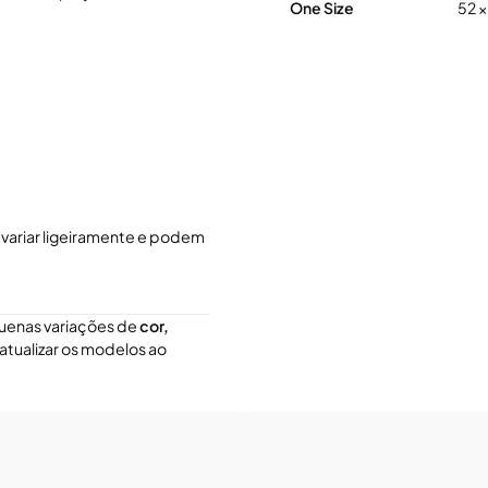
One Size
52 ×
variar ligeiramente e podem
quenas variações de
cor,
atualizar os modelos ao