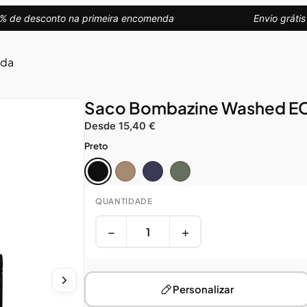
e desconto na primeira encomenda
Envio grátis e
uda
Saco Bombazine Washed E
Desde 15,40 €
Preto
QUANTIDADE
−
+
Personalizar