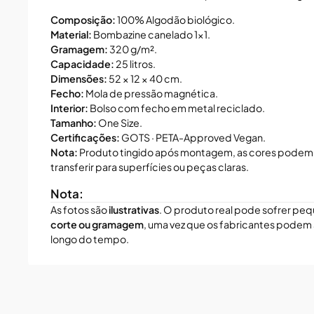
Composição:
100% Algodão biológico.
Material:
Bombazine canelado 1×1.
Gramagem:
320 g/m².
Capacidade:
25 litros.
Dimensões:
52 × 12 × 40 cm.
Fecho:
Mola de pressão magnética.
Interior:
Bolso com fecho em metal reciclado.
Tamanho:
One Size.
Certificações:
GOTS · PETA-Approved Vegan.
Nota:
Produto tingido após montagem, as cores podem 
transferir para superfícies ou peças claras.
Nota:
As fotos são
ilustrativas
. O produto real pode sofrer pe
corte ou gramagem
, uma vez que os fabricantes podem 
longo do tempo.