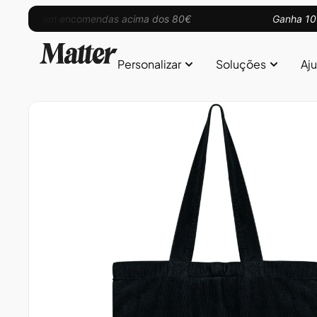
grátis em encomendas acima dos 80€
Ganha 10% d
Personalizar
Soluções
Aj