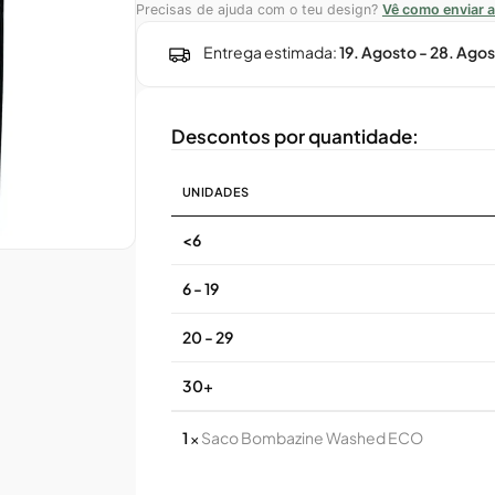
Precisas de ajuda com o teu design?
Vê como enviar a
Entrega estimada:
19. Agosto - 28. Ago
Descontos por quantidade:
UNIDADES
<6
6 - 19
20 - 29
30+
1
×
Saco Bombazine Washed ECO