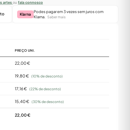
s artes
ou
fala connosco
Podes pagar em 3 vezes sem juros com
sto
Klarna
Klarna.
Saber mais
PREÇO UNI.
22,00 €
19,80 €
(10% de desconto)
17,16 €
(22% de desconto)
15,40 €
(30% de desconto)
22,00 €