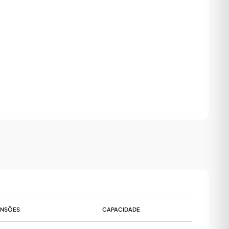
Matt
Assistente virtual do Matter Studio
ENSÕES
CAPACIDADE