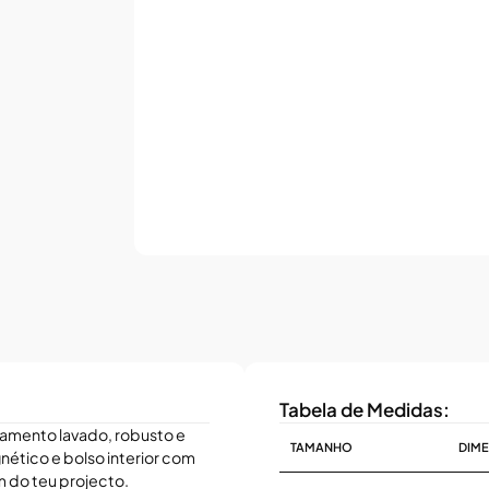
Tabela de Medidas:
mento lavado, robusto e
TAMANHO
DIM
ético e bolso interior com
m do teu projecto.